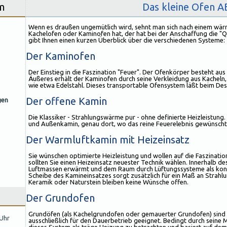
m
Das kleine Ofen A
Wenn es draußen ungemütlich wird, sehnt man sich nach einem wär
Kachelofen oder Kaminofen hat, der hat bei der Anschaffung die "Q
gibt Ihnen einen kurzen Überblick über die verschiedenen Systeme:
Der Kaminofen
Der Einstieg in die Faszination "Feuer". Der Ofenkörper besteht aus
Äußeres erhält der Kaminofen durch seine Verkleidung aus Kacheln
wie etwa Edelstahl. Dieses transportable Ofensystem läßt beim De
Der offene Kamin
gen
Die Klassiker - Strahlungswärme pur - ohne definierte Heizleistung.
und Außenkamin, genau dort, wo das reine Feuerelebnis gewünscht
Der Warmluftkamin mit Heizeinsatz
Sie wünschen optimierte Heizleistung und wollen auf die Faszinatio
sollten Sie einen Heizeinsatz neuester Technik wählen. Innerhalb d
Luftmassen erwärmt und dem Raum durch Lüftungssysteme als konv
Scheibe des Kamineinsatzes sorgt zusätzlich für ein Maß an Strahl
Keramik oder Naturstein bleiben keine Wünsche offen.
Der Grundofen
Grundöfen (als Kachelgrundofen oder gemauerter Grundofen) sind 
 Uhr
ausschließlich für den Dauerbetrieb geeignet. Bedingt durch seine