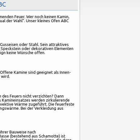
BC
menden Feuer. Wer noch keinen Kamin,
ual der Wahl". Unser kleines Ofen ABC
 Gusseisen oder Stahl. Sein attraktives
, Speckstein oder dekorativen Elementen
sign keine Wünsche offen.
 Offene Kamine sind geeignet als Innen-
 wird.
n des Feuers nicht verzichten? Dann
es Kamineinsatzes werden zirkulierende
ektive Wärme zugeführt. Die feuerfeste
ungswärme. Bei der Verkleidung aus
ihrer Bauweise nach
 Masse (bestehend aus Schamotte) ist