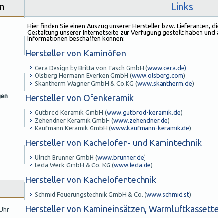
m
Links
Hier finden Sie einen Auszug unserer Hersteller bzw. Lieferanten, di
Gestaltung unserer Internetseite zur Verfügung gestellt haben und a
Informationen beschaffen können:
Hersteller von Kaminöfen
Cera Design by Britta von Tasch GmbH (
www.cera.de)
Olsberg Hermann Everken GmbH (
www.olsberg.com
)
Skantherm Wagner GmbH & Co.KG (
www.skantherm.de
)
gen
Hersteller von Ofenkeramik
Gutbrod Keramik GmbH (
www.gutbrod-keramik.de
)
Zehendner Keramik GmbH (
www.zehendner.de
)
Kaufmann Keramik GmbH (
www.kaufmann-keramik.de
)
Hersteller von Kachelofen- und Kamintechnik
Ulrich Brunner GmbH (
www.brunner.de
)
Leda Werk GmbH & Co. KG (
www.leda.de
)
Hersteller von Kachelofentechnik
Schmid Feuerungstechnik GmbH & Co. (
www.schmid.st
)
Hersteller von Kamineinsätzen, Warmluftkassett
 Uhr