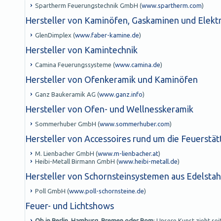
Spartherm Feuerungstechnik GmbH (
www.spartherm.com
)
Hersteller von Kaminöfen, Gaskaminen und Elek
GlenDimplex (
www.faber-kamine.de
)
Hersteller von Kamintechnik
Camina Feuerungssysteme (
www.camina.de
)
Hersteller von Ofenkeramik und Kaminöfen
Ganz Baukeramik AG (
www.ganz.info
)
Hersteller von Ofen- und Wellnesskeramik
Sommerhuber GmbH (
www.sommerhuber.com
)
Hersteller von Accessoires rund um die Feuerstät
M. Lienbacher GmbH (
www.m-lienbacher.at
)
Heibi-Metall Birmann GmbH (
www.heibi-metall.de
)
Hersteller von Schornsteinsystemen aus Edelstah
Poll GmbH (
www.poll-schornsteine.de
)
Feuer- und Lichtshows
Ob in Berlin, Hamburg, Bremen oder Rom
: Unsere Kunst zieht se