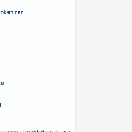
trokaminen
te
l
it mehreren Jahren ein breites Publikum in