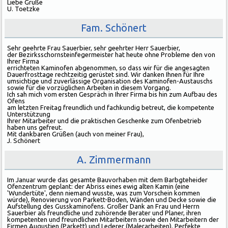
Liebe Grüße
U. Toetzke
Fam. Schönert
Sehr geehrte Frau Sauerbier, sehr geehrter Herr Sauerbier,
der Bezirksschornsteinfegermeister hat heute ohne Probleme den von
Ihrer Firma
errichteten Kaminofen abgenommen, so dass wir für die angesagten
Dauerfrosttage rechtzeitig gerüstet sind. Wir danken Ihnen für Ihre
umsichtige und zuverlässige Organisation des Kaminofen-Austauschs
sowie für die vorzüglichen Arbeiten in diesem Vorgang.
Ich sah mich vom ersten Gespräch in Ihrer Firma bis hin zum Aufbau des
Ofens
am letzten Freitag freundlich und fachkundig betreut, die kompetente
Unterstützung
Ihrer Mitarbeiter und die praktischen Geschenke zum Ofenbetrieb
haben uns gefreut.
Mit dankbaren Grüßen (auch von meiner Frau),
J. Schönert
A. Zimmermann
Im Januar wurde das gesamte Bauvorhaben mit dem Barbgteheider
Ofenzentrum geplant: der Abriss eines ewig alten Kamin (eine
'Wundertüte', denn niemand wusste, was zum Vorschein kommen
würde), Renovierung von Parkett-Boden, Wänden und Decke sowie die
Aufstellung des Gusskaminofens. Großer Dank an Frau und Herrn
Sauerbier als freundliche und zuhörende Berater und Planer, ihren
kompetenten und freundlichen Mitarbeitern sowie den Mitarbeitern der
Firmen Augustien (Parkett) und Lederer (Malerarbeiten). Perfekte