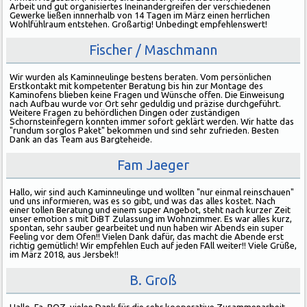
Arbeit und gut organisiertes Ineinandergreifen der verschiedenen
Gewerke ließen innnerhalb von 14 Tagen im März einen herrlichen
Wohlfühlraum entstehen. Großartig! Unbedingt empfehlenswert!
Fischer / Maschmann
Wir wurden als Kaminneulinge bestens beraten. Vom persönlichen
Erstkontakt mit kompetenter Beratung bis hin zur Montage des
Kaminofens blieben keine Fragen und Wünsche offen. Die Einweisung
nach Aufbau wurde vor Ort sehr geduldig und präzise durchgeführt.
Weitere Fragen zu behördlichen Dingen oder zuständigen
Schornsteinfegern konnten immer sofort geklärt werden. Wir hatte das
"rundum sorglos Paket" bekommen und sind sehr zufrieden. Besten
Dank an das Team aus Bargteheide.
Fam Jaeger
Hallo, wir sind auch Kaminneulinge und wollten "nur einmal reinschauen"
und uns informieren, was es so gibt, und was das alles kostet. Nach
einer tollen Beratung und einem super Angebot, steht nach kurzer Zeit
unser emotion s mit DiBT Zulassung im Wohnzimmer. Es war alles kurz,
spontan, sehr sauber gearbeitet und nun haben wir Abends ein super
Feeling vor dem Ofen!! Vielen Dank dafür, das macht die Abende erst
richtig gemütlich! Wir empfehlen Euch auf jeden FAll weiter!! Viele Grüße,
im März 2018, aus Jersbek!!
B. Groß
Hallo, Fa. BOZ, vielen Dank für die sehr kooperative Zusammenarbeit