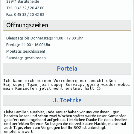
22941 Bargteheide
Tel.: 0 45 32 / 20 42 80
Fax: 0 45 32 / 20 42 83
Öffnungszeiten
Dienstags bis Donnerstags 11.00 - 17.00 Uhr
Freitags 11.00 - 16.00 Uhr
Montags geschlossen!
Samstags geschlossen!
Portela
Ich kann mich meinen Vorrednern nur anschließen. 

Ein super Team, ein super Service, gerne wieder wobei 
mein Kaminofen jetzt wohl erstmal hält 😉
U. Toetzke
Liebe Familie Sauerbier, Ende Januar haben wir uns von Ihnen - gut -
beraten lassen und schon zwei Wochen später wurde unser Kaminofen
geliefert und umgehend aufgebaut. Herzlichen Danke für den schnellen
und perfekten Service. So tragen die derzeit kalten Nächte, manchmal
auch Tage, eher zum Vergnügen bei! Ihr BOZ ist unbedingt
empfehlenswert!