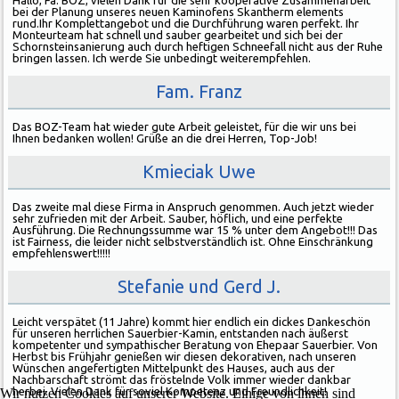
bei der Planung unseres neuen Kaminofens Skantherm elements
rund.Ihr Komplettangebot und die Durchführung waren perfekt. Ihr
Monteurteam hat schnell und sauber gearbeitet und sich bei der
Schornsteinsanierung auch durch heftigen Schneefall nicht aus der Ruhe
bringen lassen. Ich werde Sie unbedingt weiterempfehlen.
Fam. Franz
Das BOZ-Team hat wieder gute Arbeit geleistet, für die wir uns bei
Ihnen bedanken wollen! Grüße an die drei Herren, Top-Job!
Kmieciak Uwe
Das zweite mal diese Firma in Anspruch genommen. Auch jetzt wieder
sehr zufrieden mit der Arbeit. Sauber, höflich, und eine perfekte
Ausführung. Die Rechnungssumme war 15 % unter dem Angebot!!! Das
ist Fairness, die leider nicht selbstverständlich ist. Ohne Einschränkung
empfehlenswert!!!!!
Stefanie und Gerd J.
Leicht verspätet (11 Jahre) kommt hier endlich ein dickes Dankeschön
für unseren herrlichen Sauerbier-Kamin, entstanden nach äußerst
kompetenter und sympathischer Beratung von Ehepaar Sauerbier. Von
Herbst bis Frühjahr genießen wir diesen dekorativen, nach unseren
Wünschen angefertigten Mittelpunkt des Hauses, auch aus der
Nachbarschaft strömt das fröstelnde Volk immer wieder dankbar
herbei. Vielen Dank für soviel Kompetenz und Freundlichkeit!
Wir nutzen Cookies auf unserer Website. Einige von ihnen sind